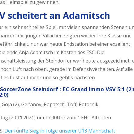
das Heimspiel zu gewinnen.
V scheitert an Adamitsch
r ein sehr schnelles Spiel, mit vielen spannenden Szenen u
ancen, die jungen Villacher zeigten wieder ihre Klasse und
fährlichkeit, nur war heute Endstation bei einer exzellent
pielende Anja Adamitsch im Kasten des ESC. Die
schaftsleistung der Steindorfer war heute ausgezeichnet, e
noch Luft nach oben, gerade im Defensivverhalten. Auf alle 
t es Lust auf mehr und so geht’s nächsten
SoccerZone Steindorf : EC Grand Immo VSV 5:1 (2:
2:0)
 Goja (2), Gelfanov, Ropatsch, Toff; Potocnik
tag (20.11.2021) um 17:00Uhr zum 1.EHC Althofen.
S:
Der fünfte Sieg in Folge unserer U13 Mannschaft