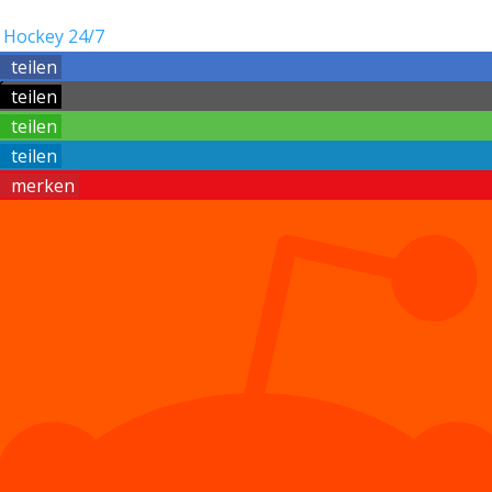
:
Hockey 24/7
teilen
teilen
teilen
teilen
merken