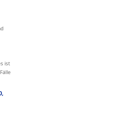
nd
s ist
Fälle
0,