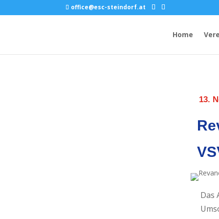
office@esc-steindorf.at
Home
Vere
13. 
Re
VS
Das 
Umso