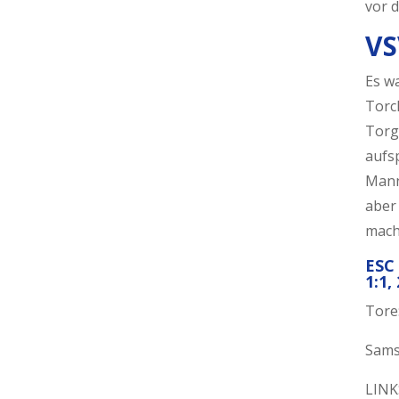
vor 
VS
Es wa
Torch
Torge
aufs
Mann
aber 
mach
ESC 
1:1, 
Tore:
Sams
LINK