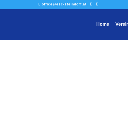
office@esc-steindorf.at
Home
Verei