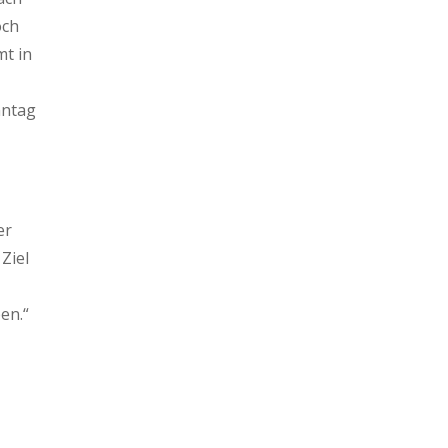
och
mt in
nntag
er
Ziel
en.“