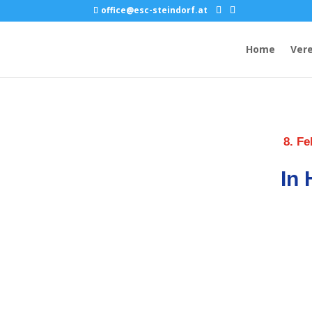
office@esc-steindorf.at
Home
Vere
8. Fe
In