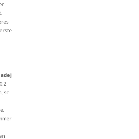
er
.
eres
erste
adej
0:2
n, so
e.
immer
men