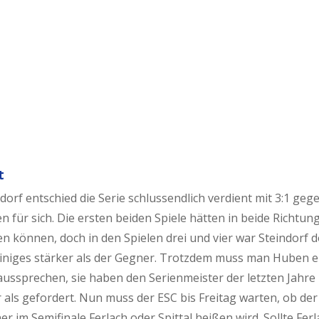
t
dorf entschied die Serie schlussendlich verdient mit 3:1 geg
 für sich. Die ersten beiden Spiele hätten in beide Richtun
n können, doch in den Spielen drei und vier war Steindorf 
iniges stärker als der Gegner. Trotzdem muss man Huben e
aussprechen, sie haben den Serienmeister der letzten Jahre
als gefordert. Nun muss der ESC bis Freitag warten, ob der
r im Semifinale Ferlach oder Spittal heißen wird. Sollte Ferl