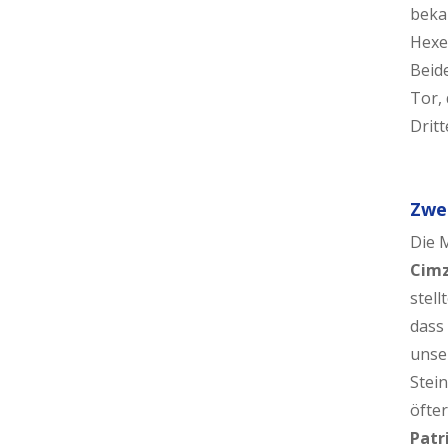
bek
Hexe
Beide
Tor,
Dritt
Zwei
Die 
Cim
stell
dass
unse
Stei
öfter
Patr