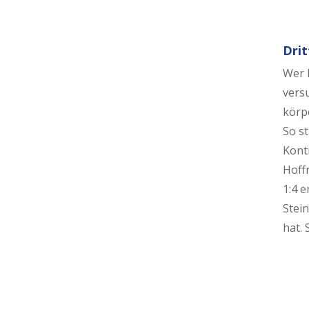
Drit
Wer 
versu
körpe
So st
Kontr
Hoffn
1:4 e
Stei
hat. 