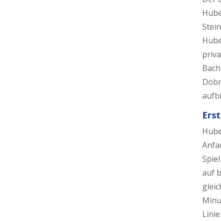
Hube
Stein
Huben
priv
Bache
Dobn
aufbi
Erst
Hube
Anfa
Spie
auf 
glei
Minu
Linie