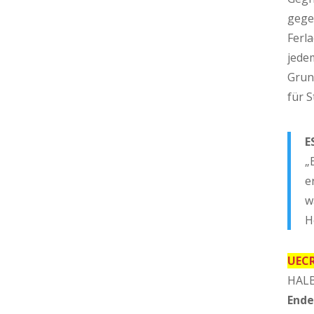
gegen
Ferla
jedem
Grun
für S
E
„
e
w
H
UEC
HALB
Ende