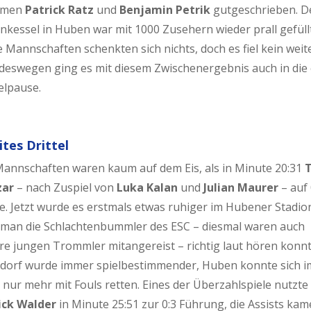
amen
Patrick Ratz
und
Benjamin Petrik
gutgeschrieben. D
nkessel in Huben war mit 1000 Zusehern wieder prall gefüllt
 Mannschaften schenkten sich nichts, doch es fiel kein weit
 deswegen ging es mit diesem Zwischenergebnis auch in die 
elpause.
tes Drittel
Mannschaften waren kaum auf dem Eis, als in Minute 20:31
T
zar
– nach Zuspiel von
Luka Kalan
und
Julian Maurer
– auf 
te. Jetzt wurde es erstmals etwas ruhiger im Hubener Stadio
 man die Schlachtenbummler des ESC – diesmal waren auch
re jungen Trommler mitangereist – richtig laut hören konnt
ndorf wurde immer spielbestimmender, Huben konnte sich 
 nur mehr mit Fouls retten. Eines der Überzahlspiele nutzte
ick Walder
in Minute 25:51 zur 0:3 Führung, die Assists ka