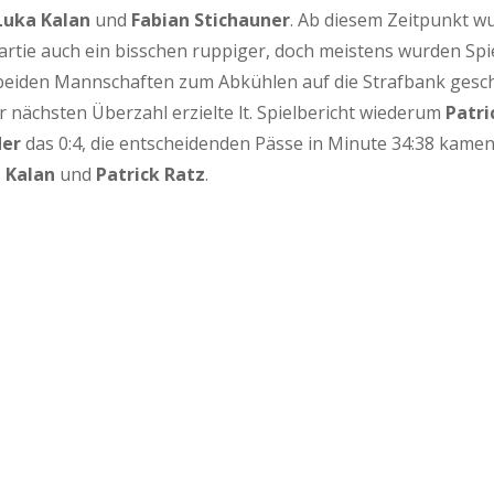
Luka Kalan
und
Fabian Stichauner
. Ab diesem Zeitpunkt w
artie auch ein bisschen ruppiger, doch meistens wurden Spi
beiden Mannschaften zum Abkühlen auf die Strafbank gesch
r nächsten Überzahl erzielte lt. Spielbericht wiederum
Patri
er
das 0:4, die entscheidenden Pässe in Minute 34:38 kame
 Kalan
und
Patrick Ratz
.