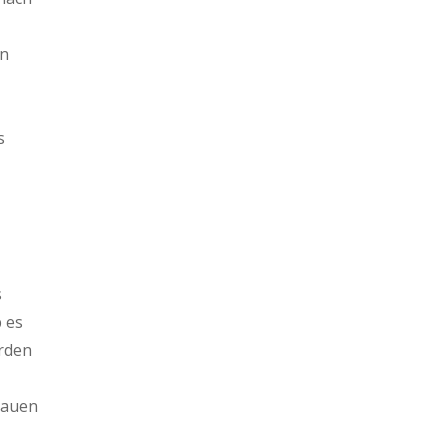
in
s
s
 es
rden
lauen