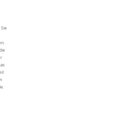
 Sie
en.
die
er
das
il
n
e.