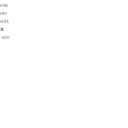
urde
eler
ickt.
ck
n von