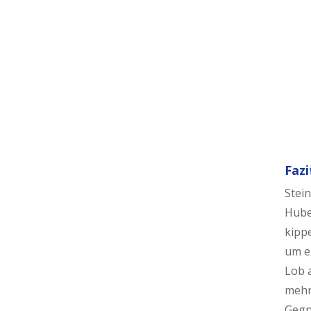
Fazi
Stein
Huben
kippe
um e
Lob 
mehr 
Gegne