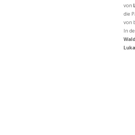
von
die P
von 
In de
Wald
Luka