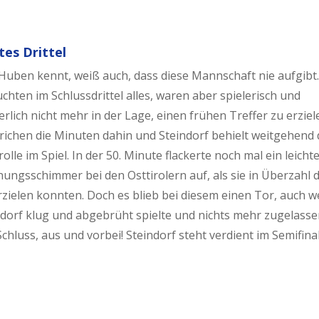
tes Drittel
Huben kennt, weiß auch, dass diese Mannschaft nie aufgibt.
chten im Schlussdrittel alles, waren aber spielerisch und
rlich nicht mehr in der Lage, einen frühen Treffer zu erziel
richen die Minuten dahin und Steindorf behielt weitgehend 
olle im Spiel. In der 50. Minute flackerte noch mal ein leicht
ungsschimmer bei den Osttirolern auf, als sie in Überzahl 
rzielen konnten. Doch es blieb bei diesem einen Tor, auch we
ndorf klug und abgebrüht spielte und nichts mehr zugelasse
Schluss, aus und vorbei! Steindorf steht verdient im Semifinal