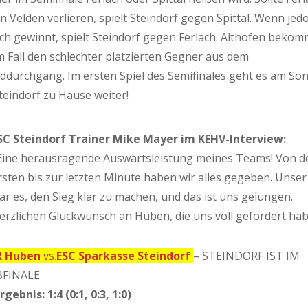
 Velden verlieren, spielt Steindorf gegen Spittal. Wenn jed
ch gewinnt, spielt Steindorf gegen Ferlach. Althofen bekom
 Fall den schlechter platzierten Gegner aus dem
ddurchgang. Im ersten Spiel des Semifinales geht es am So
teindorf zu Hause weiter!
SC Steindorf Trainer Mike Mayer im KEHV-Interview:
Eine herausragende Auswärtsleistung meines Teams! Von d
rsten bis zur letzten Minute haben wir alles gegeben. Unser 
ar es, den Sieg klar zu machen, und das ist uns gelungen.
erzlichen Glückwunsch an Huben, die uns voll gefordert hab
R Huben
vs.
ESC Sparkasse Steindorf
– STEINDORF IST IM
FINALE
rgebnis:
1:4 (0:1, 0:3, 1:0)