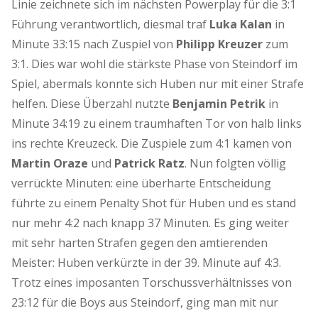
Linie zeichnete sich im nächsten Powerplay für die 3:1
Führung verantwortlich, diesmal traf
Luka Kalan
in
Minute 33:15 nach Zuspiel von
Philipp Kreuzer
zum
3:1. Dies war wohl die stärkste Phase von Steindorf im
Spiel, abermals konnte sich Huben nur mit einer Strafe
helfen. Diese Überzahl nutzte
Benjamin Petrik
in
Minute 34:19 zu einem traumhaften Tor von halb links
ins rechte Kreuzeck. Die Zuspiele zum 4:1 kamen von
Martin Oraze
und
Patrick Ratz
. Nun folgten völlig
verrückte Minuten: eine überharte Entscheidung
führte zu einem Penalty Shot für Huben und es stand
nur mehr 4:2 nach knapp 37 Minuten. Es ging weiter
mit sehr harten Strafen gegen den amtierenden
Meister: Huben verkürzte in der 39. Minute auf 4:3.
Trotz eines imposanten Torschussverhältnisses von
23:12 für die Boys aus Steindorf, ging man mit nur