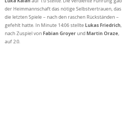
Luka Kalan
auf 1:0 stellte. Die verdiente Führung gab
der Heimmannschaft das nötige Selbstvertrauen, das
die letzten Spiele – nach den raschen Rückständen –
gefehlt hatte. In Minute 14:06 stellte
Lukas Friedrich
,
nach Zuspiel von
Fabian Groyer
und
Martin Oraze
,
auf 2:0.