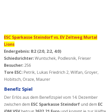
ESC Sparkasse Steindorf vs. EV Zeltweg Murtal
Lions
Endergebnis: 8:2 (2:0, 2:2, 4:0)
Schiedsrichter:
Wuntschek, Podlesnik, Frieser
Besucher:
256
Tore ESC:
Petrik, Lukas Friedrich 2, Wilfan, Groyer,
Hobitsch, Oraze, Maurer
Benefiz Spiel
Der Erlös aus dem Benefizspiel vom 14. Dezember
zwischen dem
ESC Sparkasse Steindorf
und dem
EC
iDM VSV
betrug
2632,21 Euro
und kommt je zur Hälfte