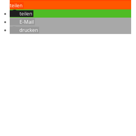
teilen
teilen
E-Mail
drucken