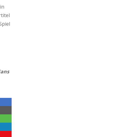
in
titel
Spiel
Fans