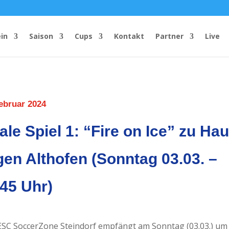
in
Saison
Cups
Kontakt
Partner
Live
ebruar 2024
ale Spiel 1: “Fire on Ice” zu Ha
en Althofen (Sonntag 03.03. –
45 Uhr)
ESC SoccerZone Steindorf empfängt am Sonntag (03.03.) um