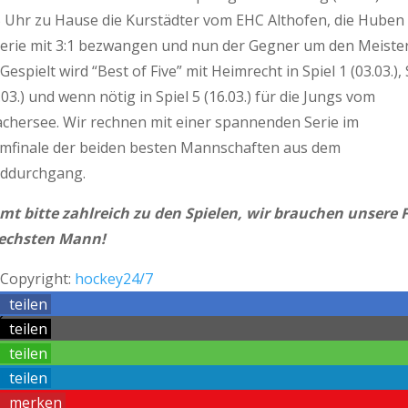
5 Uhr zu Hause die Kurstädter vom EHC Althofen, die Huben 
Serie mit 3:1 bezwangen und nun der Gegner um den Meister
 Gespielt wird “Best of Five” mit Heimrecht in Spiel 1 (03.03.), 
.03.) und wenn nötig in Spiel 5 (16.03.) für die Jungs vom
achersee. Wir rechnen mit einer spannenden Serie im
mfinale der beiden besten Mannschaften aus dem
ddurchgang.
t bitte zahlreich zu den Spielen, wir brauchen unsere 
sechsten Mann!
 Copyright:
hockey24/7
teilen
teilen
teilen
teilen
merken