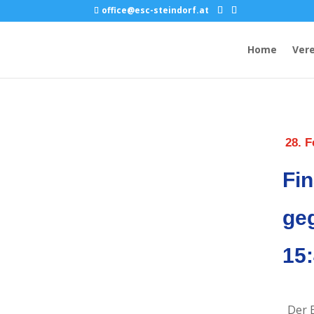
office@esc-steindorf.at
Home
Vere
28. F
Fin
geg
15:
Der 