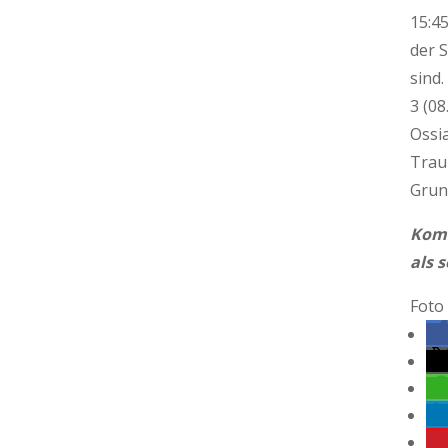
15:4
der 
sind.
3 (08
Ossi
Trau
Grun
Komm
als 
Foto