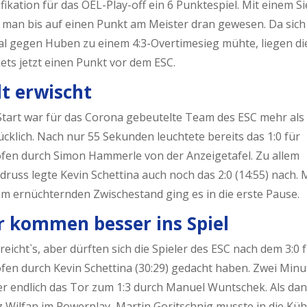
fikation für das ÖEL-Play-off ein 6 Punktespiel. Mit einem S
 man bis auf einen Punkt am Meister dran gewesen. Da sich
tal gegen Huben zu einem 4:3-Overtimesieg mühte, liegen di
ets jetzt einen Punkt vor dem ESC.
lt erwischt
Start war für das Corona gebeutelte Team des ESC mehr als
cklich. Nach nur 55 Sekunden leuchtete bereits das 1:0 für
ofen durch Simon Hammerle von der Anzeigetafel. Zu allem
russ legte Kevin Schettina auch noch das 2:0 (14:55) nach. 
em ernüchternden Zwischestand ging es in die erste Pause.
r kommen besser ins Spiel
 reicht`s, aber dürften sich die Spieler des ESC nach dem 3:0 
ofen durch Kevin Schettina (30:29) gedacht haben. Zwei Min
er endlich das Tor zum 1:3 durch Manuel Wuntschek. Als da
 Wilfan im Powerplay, Martin Goritschnig musste in die Küh