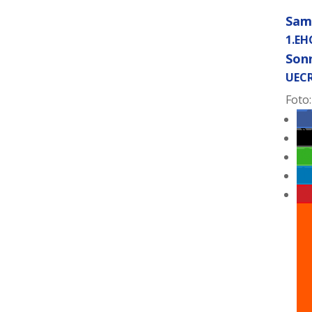
Sams
1.EH
Sonn
UECR
Foto