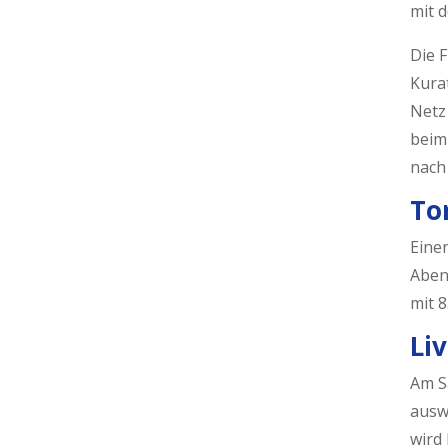
mit d
Die 
Kura
Netz
beim
nach
To
Eine
Aben
mit 8
Li
Am S
auswä
wird 