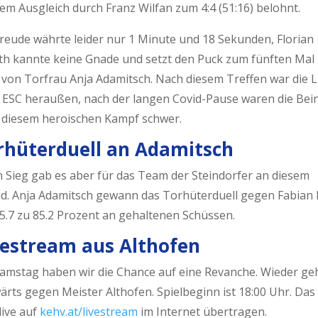
em Ausgleich durch Franz Wilfan zum 4:4 (51:16) belohnt.
Freude währte leider nur 1 Minute und 18 Sekunden, Florian
th kannte keine Gnade und setzt den Puck zum fünften Mal 
 von Torfrau Anja Adamitsch.
Nach diesem Treffen war die L
 ESC
heraußen
, nach der langen Covid-Pause waren die Bei
 diesem heroischen Kampf schwer.
rhüterduell an Adamitsch
n Sieg gab es aber für das Team der Steindorfer an diesem
d. Anja Adamitsch gewann das Torhüterduell gegen Fabian
5.7 zu 85.2 Prozent an gehaltenen Schüssen.
vestream aus Althofen
amstag haben wir die Chance auf eine Revanche. Wieder ge
rts gegen Meister Althofen. Spielbeginn ist 18:00 Uhr. Das 
live auf
kehv.at/livestream
im Internet übertragen.