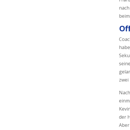
nach 
beim
Of
Coac
haben
Seku
seine
gela
zwei
Nach 
einm
Kevin
der H
Aber