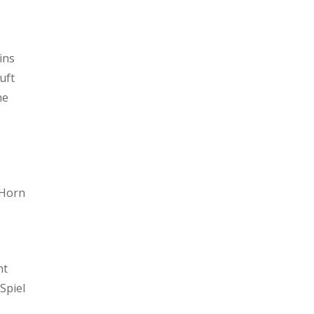
ins
uft
ne
 Horn
ht
Spiel