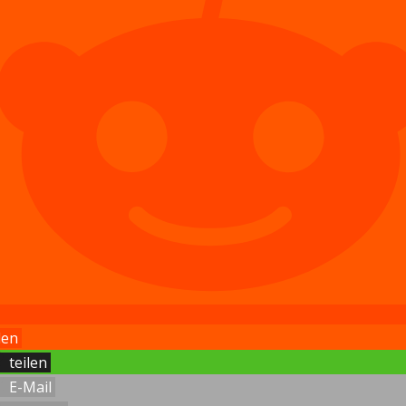
len
teilen
E-Mail