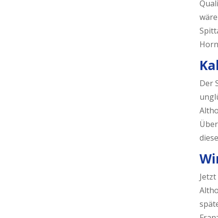
Quali
wäre
Spit
Horn
Ka
Der 
unglü
Alth
Überd
dies
Wi
Jetzt
Alth
spät
Franz