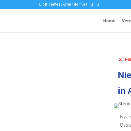
office@esc-steindorf.at
Home
Vere
3. Fe
Ni
in 
Nach
Ossia