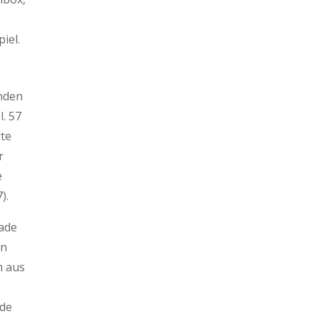
iel.
unden
l. 57
te
r
e
).
rade
on
m aus
rde