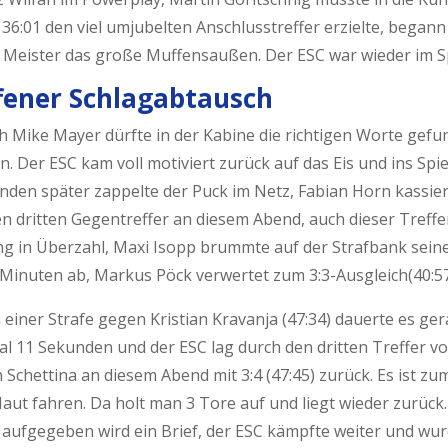
36:01 den viel umjubelten Anschlusstreffer erzielte, begann
 Meister das große Muffensaußen. Der ESC war wieder im Sp
fener Schlagabtausch
h Mike Mayer dürfte in der Kabine die richtigen Worte gef
. Der ESC kam voll motiviert zurück auf das Eis und ins Spie
nden später zappelte der Puck im Netz, Fabian Horn kassier
n dritten Gegentreffer an diesem Abend, auch dieser Treffe
ng in Überzahl, Maxi Isopp brummte auf der Strafbank sein
 Minuten ab, Markus Pöck verwertet zum 3:3-Ausgleich(40:57
einer Strafe gegen Kristian Kravanja (47:34) dauerte es ge
al 11 Sekunden und der ESC lag durch den dritten Treffer v
 Schettina an diesem Abend mit 3:4 (47:45) zurück. Es ist zu
aut fahren. Da holt man 3 Tore auf und liegt wieder zurück.
 aufgegeben wird ein Brief, der ESC kämpfte weiter und wu